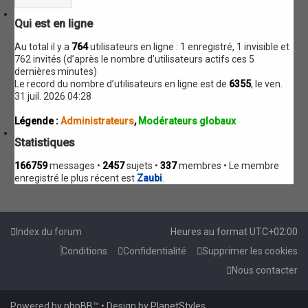
g
e
Qui est en ligne
Au total il y a
764
utilisateurs en ligne : 1 enregistré, 1 invisible et
762 invités (d’après le nombre d’utilisateurs actifs ces 5
dernières minutes)
Le record du nombre d’utilisateurs en ligne est de
6355
, le ven.
31 juil. 2026 04:28
Légende :
Administrateurs
,
Modérateurs globaux
Statistiques
166759
messages •
2457
sujets •
337
membres • Le membre
enregistré le plus récent est
Zaubi
.
Index du forum
Heures au format
UTC+02:00
Conditions
Confidentialité
Supprimer les cookies
Nous contacter
Powered by
phpBB
™
• Design by
PlanetStyles