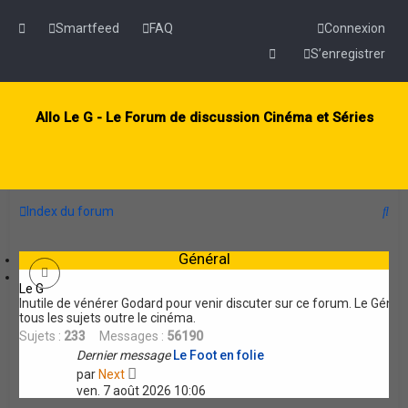
Smartfeed
FAQ
Connexion
S’enregistrer
Allo Le G - Le Forum de discussion Cinéma et Séries
R
Index du forum
e
Général
c
h
Le G
Inutile de vénérer Godard pour venir discuter sur ce forum. Le Géné
e
tous les sujets outre le cinéma.
Sujets :
233
Messages :
56190
r
Dernier message
Le Foot en folie
c
V
par
Next
o
h
ven. 7 août 2026 10:06
i