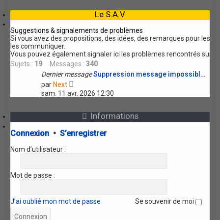
r
r
l
m
Le S.A.V
e
e
d
s
Suggestions & signalements de problèmes
e
s
Si vous avez des propositions, des idées, des remarques pour les am
r
a
les communiquer.
n
g
Vous pouvez également signaler ici les problèmes rencontrés sur le
i
e
Sujets :
19
Messages :
340
e
Dernier message
Suppression message impossibl…
r
V
m
par
Next
o
e
sam. 11 avr. 2026 12:30
i
s
r
s
l
a
Informations
e
g
d
e
Connexion
•
S’enregistrer
e
r
Nom d’utilisateur :
n
i
e
Mot de passe :
r
m
e
s
J’ai oublié mon mot de passe
Se souvenir de moi
s
a