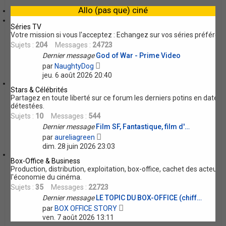
e
e
l
r
Allo (pas que) ciné
e
m
d
e
Séries TV
e
s
Votre mission si vous l'acceptez : Echangez sur vos séries préférée
r
s
Sujets :
204
Messages :
24723
n
a
Dernier message
i
God of War - Prime Video
g
V
e
e
par
NaughtyDog
o
r
jeu. 6 août 2026 20:40
i
m
r
e
Stars & Célébrités
l
s
Partagez en toute liberté sur ce forum les derniers potins en date 
e
s
détestées.
d
a
Sujets :
10
Messages :
544
e
g
Dernier message
Film SF, Fantastique, film d'…
r
e
V
n
par
aureliagreen
o
i
dim. 28 juin 2026 23:03
i
e
r
r
Box-Office & Business
l
m
Production, distribution, exploitation, box-office, cachet des acteur
e
e
l'économie du cinéma.
d
s
Sujets :
35
Messages :
22723
e
s
Dernier message
LE TOPIC DU BOX-OFFICE (chiff…
r
a
V
n
par
BOX OFFICE STORY
g
o
i
e
ven. 7 août 2026 13:11
i
e