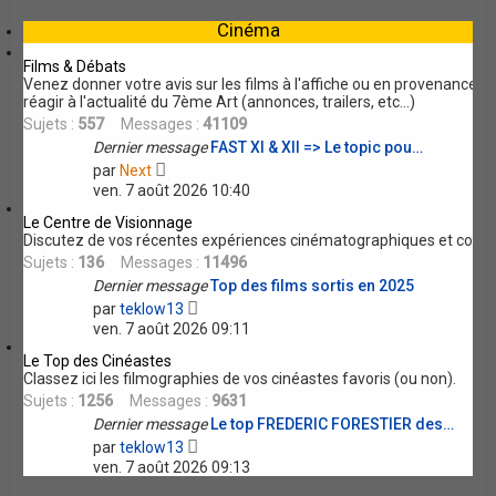
r
e
l
Cinéma
r
e
d
Films & Débats
e
Venez donner votre avis sur les films à l'affiche ou en provenance 
r
réagir à l'actualité du 7ème Art (annonces, trailers, etc...)
n
Sujets :
557
Messages :
41109
i
Dernier message
e
FAST XI & XII => Le topic pou…
V
r
par
Next
o
m
ven. 7 août 2026 10:40
i
e
r
s
Le Centre de Visionnage
l
s
Discutez de vos récentes expériences cinématographiques et compl
e
a
Sujets :
136
Messages :
11496
d
g
Dernier message
Top des films sortis en 2025
e
e
V
r
par
teklow13
o
n
ven. 7 août 2026 09:11
i
i
r
e
Le Top des Cinéastes
l
r
Classez ici les filmographies de vos cinéastes favoris (ou non).
e
m
Sujets :
1256
Messages :
9631
d
e
Dernier message
Le top FREDERIC FORESTIER des…
e
s
V
r
par
teklow13
s
o
n
a
ven. 7 août 2026 09:13
i
i
g
r