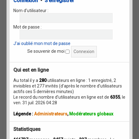
Connexion
•
S’enregistrer
e
r
Nom d’utilisateur :
m
e
s
Mot de passe :
s
a
g
e
J’ai oublié mon mot de passe
Se souvenir de moi
Qui est en ligne
Au total il y a
280
utilisateurs en ligne : 1 enregistré, 2
invisibles et 277 invités (d’après le nombre d’utilisateurs
actifs ces 5 dernières minutes)
Le record du nombre d’utilisateurs en ligne est de
6355
, le
ven. 31 juil. 2026 04:28
Légende :
Administrateurs
,
Modérateurs globaux
Statistiques