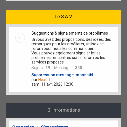
s
l
s
e
a
d
g
Le S.A.V
e
e
r
n
i
Suggestions & signalements de problèmes
e
Si vous avez des propositions, des idées, des
r
remarques pour les améliorer, utilisez ce
m
forum pour nous les communiquer.
e
Vous pouvez également signaler ici les
s
problèmes rencontrés sur le forum ou les
s
services proposés.
a
g
Sujets :
19
Messages :
340
e
Suppression message impossibl…
V
par
Next
o
sam. 11 avr. 2026 12:30
i
r
l
e
d
Informations
e
r
n
i