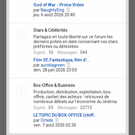
s
God of War - Prime Video
s
V
par
NaughtyDog
a
o
jeu. 6 août 2026 20:40
g
i
e
r
l
Stars & Célébrités
e
Partagez en toute liberté sur ce forum les
d
derniers potins en date concernant vos stars
e
préférées ou détestées.
r
Sujets :
10
Messages :
544
n
i
Film SF, Fantastique, film d'…
e
V
par
aureliagreen
r
o
dim. 28 juin 2026 23:03
m
i
e
r
s
l
Box-Office & Business
s
e
a
Production, distribution, exploitation, box-
d
g
office, cachet des acteurs : retrouvez de
e
e
nombreux débats sur l'économie du cinéma.
r
Sujets :
35
Messages :
22715
n
i
LE TOPIC DU BOX-OFFICE (chiff…
e
V
par
Orteils
r
o
ven. 7 août 2026 02:30
m
i
e
r