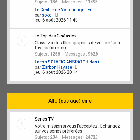
Sujets :
136
Messages :
11493
n
i
Le Centre de Visionnage : Fil…
e
V
par
sokol
r
o
jeu. 6 août 2026 11:40
m
i
e
r
s
l
Le Top des Cinéastes
s
e
a
Classez ici les filmographies de vos cinéastes
d
g
favoris (ou non).
e
e
Sujets :
1256
Messages :
9628
r
n
Le top SOLVEIG ANSPATCH des i…
i
V
par
Zarbon Hayase
e
o
jeu. 6 août 2026 20:14
r
i
m
r
e
l
s
e
s
d
a
Allo (pas que) ciné
e
g
r
e
n
i
Séries TV
e
Votre mission si vous l'acceptez : Echangez
r
sur vos séries préférées
m
e
Sujets :
204
Messages :
24723