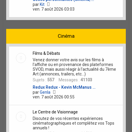
r
V
par
Kit
o
ven. 7 août 2026 03:03
i
r
l
e
d
Cinéma
e
r
n
i
Films & Débats
e
Venez donner votre avis sur les films à
r
l'affiche ou en provenance des plateformes
m
SVOD, mais aussi réagir à l'actualité du 7ème
e
Art (annonces, trailers, etc...)
s
s
Sujets :
557
Messages :
41103
a
Redux Redux - Kevin McManus …
g
V
par
Genla
e
o
ven. 7 août 2026 00:55
i
r
l
Le Centre de Visionnage
e
Discutez de vos récentes expériences
d
cinématographiques et complétez vos Tops
e
annuels !
r