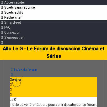
Accès rapide
Sujets sans réponse
Sujets actifs
Rechercher
Smartfeed
FAQ
Connexion
S’enregistrer
Allo Le G - Le Forum de discussion Cinéma et
Séries
Index du forum
Rechercher
Général
Le G
Inutile de vénérer Godard pour venir discuter sur ce forum.