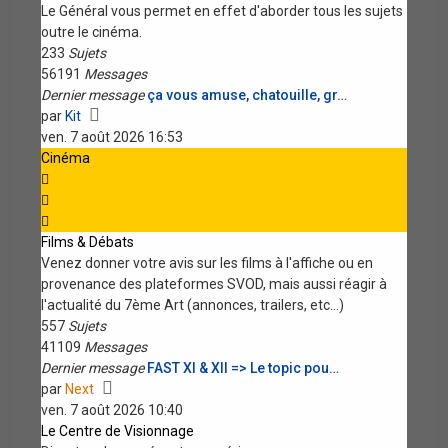
Le Général vous permet en effet d'aborder tous les sujets
outre le cinéma.
233
Sujets
56191
Messages
Dernier message
ça vous amuse, chatouille, gr…
Voir
par
Kit
le
ven. 7 août 2026 16:53
dernier
Cinéma
message
Films & Débats
Venez donner votre avis sur les films à l'affiche ou en
provenance des plateformes SVOD, mais aussi réagir à
l'actualité du 7ème Art (annonces, trailers, etc...)
557
Sujets
41109
Messages
Dernier message
FAST XI & XII => Le topic pou…
Voir
par
Next
le
ven. 7 août 2026 10:40
dernier
Le Centre de Visionnage