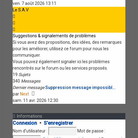
le
ven. 7 août 2026 13:11
dernier
Le S.A.V
message
Suggestions & signalements de problèmes
Si vous avez des propositions, des idées, des remarques
pour les améliorer, utilisez ce forum pour nous les
communiquer.
Vous pouvez également signaler ici les problèmes
rencontrés sur le forum ou les services proposés.
19
Sujets
340
Messages
Dernier message
Suppression message impossibl…
Voir
par
Next
le
sam. 11 avr. 2026 12:30
dernier
message
Informations
Connexion
•
S’enregistrer
Nom d’utilisateur :
Mot de passe :