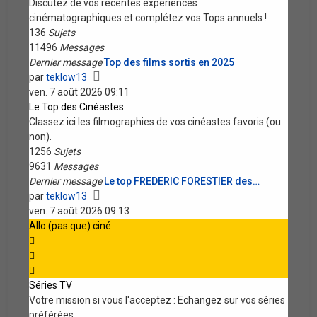
message
Discutez de vos récentes expériences
cinématographiques et complétez vos Tops annuels !
136
Sujets
11496
Messages
Dernier message
Top des films sortis en 2025
Voir
par
teklow13
le
ven. 7 août 2026 09:11
dernier
Le Top des Cinéastes
message
Classez ici les filmographies de vos cinéastes favoris (ou
non).
1256
Sujets
9631
Messages
Dernier message
Le top FREDERIC FORESTIER des…
Voir
par
teklow13
le
ven. 7 août 2026 09:13
dernier
Allo (pas que) ciné
message
Séries TV
Votre mission si vous l'acceptez : Echangez sur vos séries
préférées