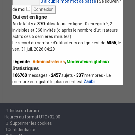
J’ai oublié mon mot de passe
|
Se souvenir
de moi
Qui est en ligne
Au total il y a
370
utilisateurs en ligne : 0 enregistré, 2
invisibles et 368 invités (d’après le nombre d’utilisateurs
actifs ces 5 dernières minutes)
Le record du nombre d’utilisateurs en ligne est de
6355
, le
ven. 31 juil. 2026 04:28
Légende :
Administrateurs
,
Modérateurs globaux
Statistiques
166760
messages •
2457
sujets •
337
membres • Le
membre enregistré le plus récent est
Zaubi
.
Index du forum
Heures au format
UTC+02:00
Supprimer les cookies
Confidentialité