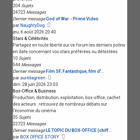
204
Sujets
24723
Messages
Dernier message
God of War - Prime Video
Voir
par
NaughtyDog
le
jeu. 6 août 2026 20:40
dernier
Stars & Célébrités
message
Partagez en toute liberté sur ce forum les derniers potins
en date concernant vos stars préférées ou détestées.
10
Sujets
544
Messages
Dernier message
Film SF, Fantastique, film d'…
Voir
par
aureliagreen
le
dim. 28 juin 2026 23:03
dernier
Box-Office & Business
message
Production, distribution, exploitation, box-office, cachet
des acteurs : retrouvez de nombreux débats sur
l'économie du cinéma.
35
Sujets
22723
Messages
Dernier message
LE TOPIC DU BOX-OFFICE (chiff…
Voir
par
BOX OFFICE STORY