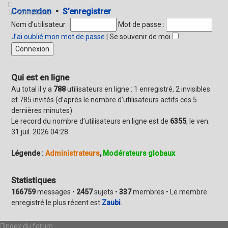
Connexion
•
S’enregistrer
Informations
Nom d’utilisateur :
Mot de passe :
J’ai oublié mon mot de passe
|
Se souvenir de moi
Qui est en ligne
Au total il y a
788
utilisateurs en ligne : 1 enregistré, 2 invisibles
et 785 invités (d’après le nombre d’utilisateurs actifs ces 5
dernières minutes)
Le record du nombre d’utilisateurs en ligne est de
6355
, le ven.
31 juil. 2026 04:28
Légende :
Administrateurs
,
Modérateurs globaux
Statistiques
166759
messages •
2457
sujets •
337
membres • Le membre
enregistré le plus récent est
Zaubi
.
Index du forum