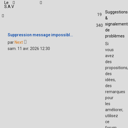
Le
S.A.V
Suggestions
19
&
signalement
340
de
Suppression message impossibl…
problèmes
Voir
par
Next
Si
le
sam. 11 avr. 2026 12:30
vous
dernier
avez
message
des
propositions
des
idées,
des
remarques
pour
les
améliorer,
utilisez
ce
forum