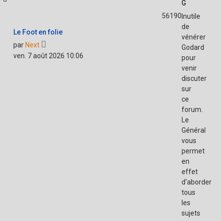
G
56190
Inutile
de
Le Foot en folie
vénérer
Voir
par
Next
Godard
le
ven. 7 août 2026 10:06
pour
dernier
venir
message
discuter
sur
ce
forum.
Le
Général
vous
permet
en
effet
d'aborder
tous
les
sujets