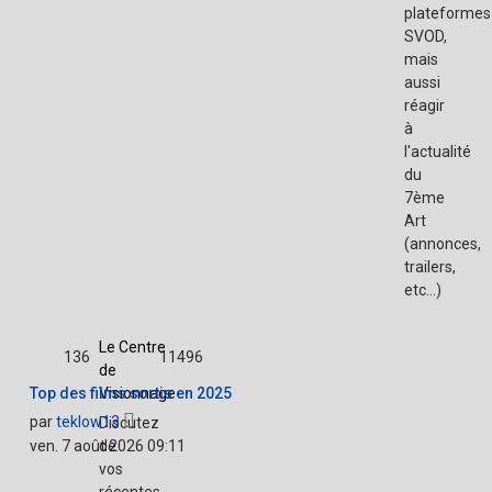
plateformes
SVOD,
mais
aussi
réagir
à
l'actualité
du
7ème
Art
(annonces,
trailers,
etc...)
Le Centre
136
11496
de
Top des films sortis en 2025
Visionnage
Voir
par
teklow13
Discutez
le
ven. 7 août 2026 09:11
de
dernier
vos
message