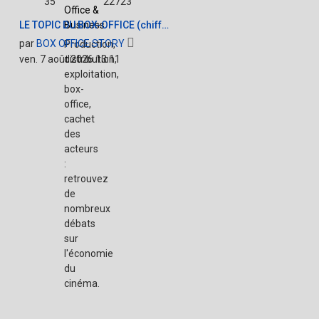
35
22723
Office &
LE TOPIC DU BOX-OFFICE (chiff…
Business
Voir
par
BOX OFFICE STORY
Production,
le
ven. 7 août 2026 13:11
distribution,
dernier
exploitation,
message
box-
office,
cachet
des
acteurs
:
retrouvez
de
nombreux
débats
sur
l'économie
du
cinéma.