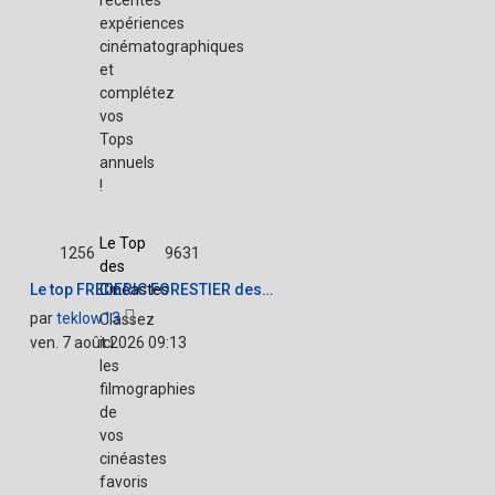
récentes
expériences
cinématographiques
et
complétez
vos
Tops
annuels
!
Le Top
1256
9631
des
Le top FREDERIC FORESTIER des…
Cinéastes
Voir
par
teklow13
Classez
le
ven. 7 août 2026 09:13
ici
dernier
les
message
filmographies
de
vos
cinéastes
favoris