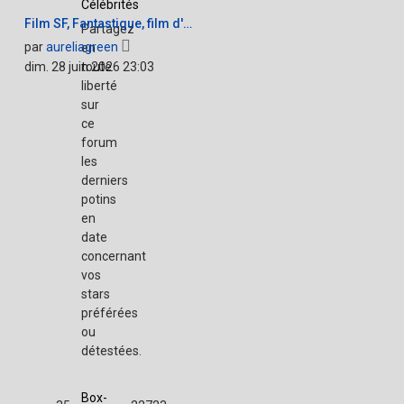
Célébrités
Film SF, Fantastique, film d'…
Partagez
Voir
par
aureliagreen
en
le
dim. 28 juin 2026 23:03
toute
dernier
liberté
message
sur
ce
forum
les
derniers
potins
en
date
concernant
vos
stars
préférées
ou
détestées.
Box-