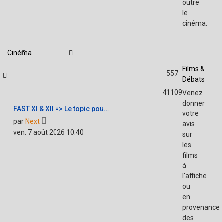
outre
le
cinéma.
Cinéma
Films &
557
Débats
41109
Venez
donner
FAST XI & XII => Le topic pou…
votre
Voir
par
Next
avis
le
ven. 7 août 2026 10:40
sur
dernier
les
message
films
à
l'affiche
ou
en
provenance
des