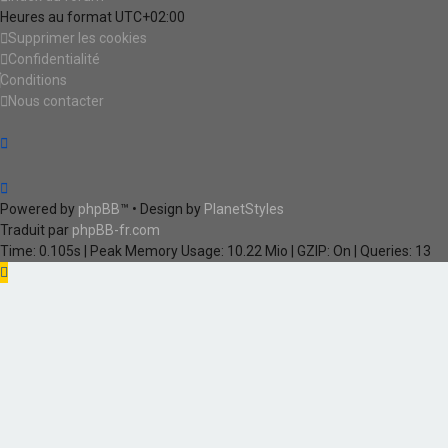
Heures au format
UTC+02:00
Supprimer les cookies
Confidentialité
Conditions
Nous contacter
Powered by
phpBB
™
• Design by
PlanetStyles
Traduit par
phpBB-fr.com
Time: 0.105s
| Peak Memory Usage: 10.22 Mio | GZIP: On |
Queries: 13