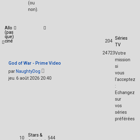
(ou
non).
Allo
(pas
que)
Séries
ciné
204
TV
24723
Votre
mission
God of War - Prime Video
si
Voir
par
NaughtyDog
vous
le
jeu. 6 août 2026 20:40
l'acceptez
dernier
:
message
Echangez
sur
vos
séries
préférées
Stars &
10
544