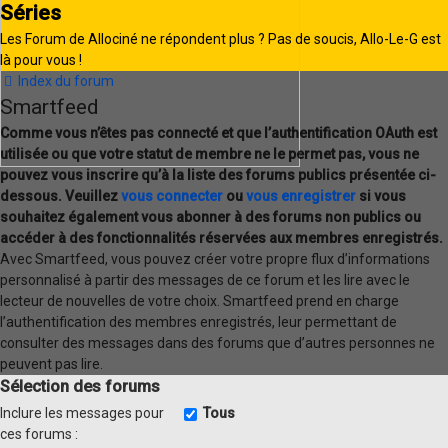
Séries
Les Forum de Allociné ne répondent plus ? Pas de soucis, Allo-Le-G est
là pour vous !
Index du forum
Smartfeed
Comme vous n’êtes pas connecté et que l’authentification OAuth est
utilisée ou que votre statut de membre ne le permet pas, vous ne
pouvez vous inscrire qu’à la liste des forums publics présentée ci-
dessous. Veuillez
vous connecter
ou
vous enregistrer
si vous
souhaitez également vous abonner à des forums non publics ou
accéder à des fonctionnalités réservées aux membres enregistrés.
Avec Smartfeed, vous pouvez créer votre propre flux d’informations
personnalisé à partir des messages de ce forum et les lire avec le
lecteur de nouvelles de votre choix. Smartfeed prend en charge
l’authentification des membres enregistrés, leur permettant de
consulter des messages dans des forums que d’autres personnes ne
peuvent pas lire.
Sélection des forums
Inclure les messages pour
Tous
ces forums :