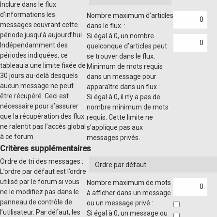
Inclure dans le flux
d’informations les
Nombre maximum d’articles
messages couvrant cette
dans le flux :
période jusqu’à aujourd’hui.
Si égal à 0, un nombre
Indépendamment des
quelconque d’articles peut
périodes indiquées, ce
se trouver dans le flux.
tableau a une limite fixée de
Minimum de mots requis
30 jours au-delà desquels
dans un message pour
aucun message ne peut
apparaître dans un flux :
être récupéré. Ceci est
Si égal à 0, il n’y a pas de
nécessaire pour s’assurer
nombre minimum de mots
que la récupération des flux
requis. Cette limite ne
ne ralentit pas l’accès global
s’applique pas aux
à ce forum.
messages privés.
Critères supplémentaires
Ordre de tri des messages :
L’ordre par défaut est l’ordre
utilisé par le forum si vous
Nombre maximum de mots
ne le modifiez pas dans le
à afficher dans un message
panneau de contrôle de
ou un message privé :
l’utilisateur. Par défaut, les
Si égal à 0, un message ou