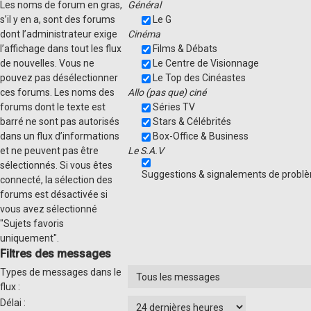
Les noms de forum en gras,
Général
s’il y en a, sont des forums
Le G
dont l’administrateur exige
Cinéma
l’affichage dans tout les flux
Films & Débats
de nouvelles. Vous ne
Le Centre de Visionnage
pouvez pas désélectionner
Le Top des Cinéastes
ces forums. Les noms des
Allo (pas que) ciné
forums dont le texte est
Séries TV
barré ne sont pas autorisés
Stars & Célébrités
dans un flux d’informations
Box-Office & Business
et ne peuvent pas être
Le S.A.V
sélectionnés. Si vous êtes
Suggestions & signalements de probl
connecté, la sélection des
forums est désactivée si
vous avez sélectionné
"Sujets favoris
uniquement".
Filtres des messages
Types de messages dans le
flux :
Délai :