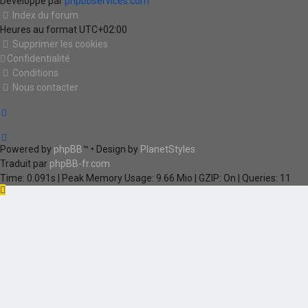
Développé par
phpbbservices.com
Index du forum
Heures au format
UTC+02:00
Supprimer les cookies
Confidentialité
Conditions
Nous contacter
Powered by
phpBB
™
• Design by
PlanetStyles
Traduit par
phpBB-fr.com
Time: 0.091s
| Peak Memory Usage: 9.66 Mio | GZIP: On |
Queries: 11