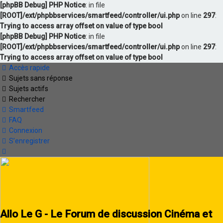
[phpBB Debug] PHP Notice
: in file
[ROOT]/ext/phpbbservices/smartfeed/controller/ui.php
on line
297
:
Trying to access array offset on value of type bool
[phpBB Debug] PHP Notice
: in file
[ROOT]/ext/phpbbservices/smartfeed/controller/ui.php
on line
297
:
Trying to access array offset on value of type bool
Accès rapide
Sujets sans réponse
Sujets actifs
Rechercher
Smartfeed
FAQ
Connexion
S’enregistrer
Allo Le G - Le Forum de discussion Cinéma et