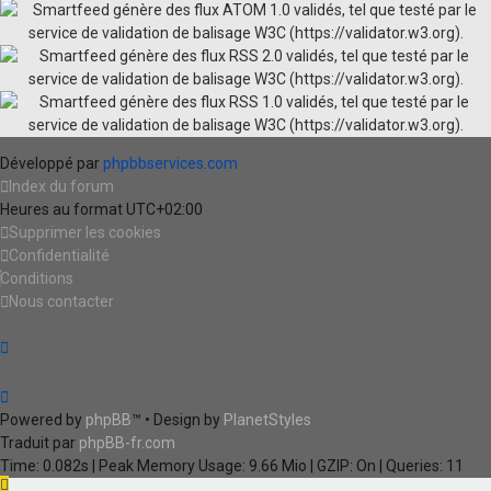
Développé par
phpbbservices.com
Index du forum
Heures au format
UTC+02:00
Supprimer les cookies
Confidentialité
Conditions
Nous contacter
Powered by
phpBB
™
• Design by
PlanetStyles
Traduit par
phpBB-fr.com
Time: 0.082s
| Peak Memory Usage: 9.66 Mio | GZIP: On |
Queries: 11