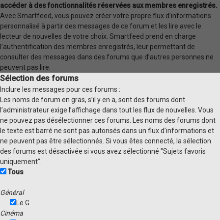
accéder à des fonctionnalités réservées aux membres enregistrés.
Avec Smartfeed, vous pouvez créer votre propre flux d’informations
personnalisé à partir des messages de ce forum et les lire avec le
lecteur de nouvelles de votre choix. Smartfeed prend en charge
l’authentification des membres enregistrés, leur permettant de
consulter des messages dans des forums que d’autres personnes ne
peuvent pas lire.
Sélection des forums
Inclure les messages pour ces forums :
Les noms de forum en gras, s’il y en a, sont des forums dont
l’administrateur exige l’affichage dans tout les flux de nouvelles. Vous
ne pouvez pas désélectionner ces forums. Les noms des forums dont
le texte est barré ne sont pas autorisés dans un flux d’informations et
ne peuvent pas être sélectionnés. Si vous êtes connecté, la sélection
des forums est désactivée si vous avez sélectionné "Sujets favoris
uniquement".
Tous
Général
Le G
Cinéma