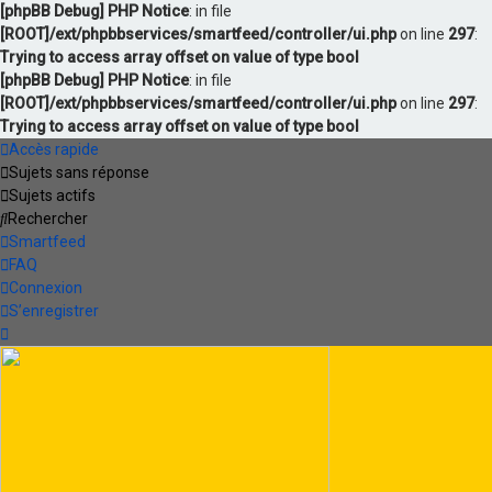
[phpBB Debug] PHP Notice
: in file
[ROOT]/ext/phpbbservices/smartfeed/controller/ui.php
on line
297
:
Trying to access array offset on value of type bool
[phpBB Debug] PHP Notice
: in file
[ROOT]/ext/phpbbservices/smartfeed/controller/ui.php
on line
297
:
Trying to access array offset on value of type bool
Accès rapide
Sujets sans réponse
Sujets actifs
Rechercher
Smartfeed
FAQ
Connexion
S’enregistrer