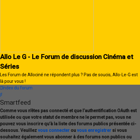
Allo Le G - Le Forum de discussion Cinéma et
Séries
Les Forum de Allociné ne répondent plus ? Pas de soucis, Allo-Le-G est
là pour vous !
Index du forum
Rechercher
Smartfeed
Comme vous n’êtes pas connecté et que l’authentification OAuth est
utilisée ou que votre statut de membre ne le permet pas, vous ne
pouvez vous inscrire qu’à la liste des forums publics présentée ci-
dessous. Veuillez
vous connecter
ou
vous enregistrer
si vous
souhaitez également vous abonner à des forums non publics ou