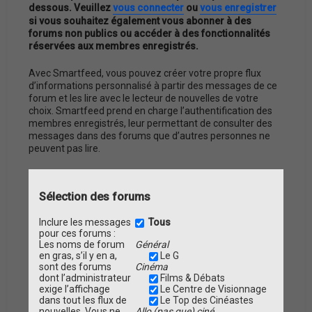
dessous. Veuillez
vous connecter
ou
vous enregistrer
si vous souhaitez également vous abonner à des
forums non publics ou accéder à des fonctionnalités
réservées aux membres enregistrés.
Avec Smartfeed, vous pouvez créer votre propre flux
d’informations personnalisé à partir des messages de ce
forum et les lire avec le lecteur de nouvelles de votre
choix. Smartfeed prend en charge l’authentification des
membres enregistrés, leur permettant de consulter des
messages dans des forums que d’autres personnes ne
peuvent pas lire.
Sélection des forums
Inclure les messages
Tous
pour ces forums :
Les noms de forum
Général
en gras, s’il y en a,
Le G
sont des forums
Cinéma
dont l’administrateur
Films & Débats
exige l’affichage
Le Centre de Visionnage
dans tout les flux de
Le Top des Cinéastes
nouvelles. Vous ne
Allo (pas que) ciné