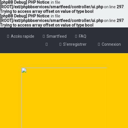
[phpBB Debug] PHP Notice
: in file
[ROOT]/ext/phpbbservices/smartfeed/controller/ui.php
on line
297
:
Trying to access array offset on value of type bool
[phpBB Debug] PHP Notice
: in file
[ROOT]/ext/phpbbservices/smartfeed/controller/ui.php
on line
297
:
Trying to access array offset on value of type bool
Accès rapide
Smartfeed
FAQ
S’enregistrer
Connexion