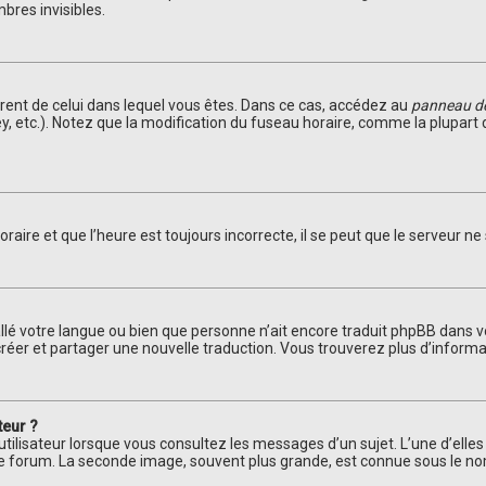
res invisibles.
fférent de celui dans lequel vous êtes. Dans ce cas, accédez au
panneau de 
ey, etc.). Notez que la modification du fuseau horaire, comme la plupar
aire et que l’heure est toujours incorrecte, il se peut que le serveur ne
nstallé votre langue ou bien que personne n’ait encore traduit phpBB da
 à créer et partager une nouvelle traduction. Vous trouverez plus d’informa
teur ?
utilisateur lorsque vous consultez les messages d’un sujet. L’une d’elle
le forum. La seconde image, souvent plus grande, est connue sous le 