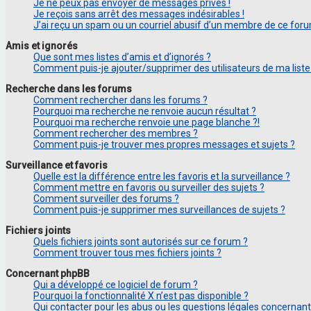
Je ne peux pas envoyer de messages privés !
Je reçois sans arrêt des messages indésirables !
J’ai reçu un spam ou un courriel abusif d’un membre de ce foru
Amis et ignorés
Que sont mes listes d’amis et d’ignorés ?
Comment puis-je ajouter/supprimer des utilisateurs de ma liste
Recherche dans les forums
Comment rechercher dans les forums ?
Pourquoi ma recherche ne renvoie aucun résultat ?
Pourquoi ma recherche renvoie une page blanche ?!
Comment rechercher des membres ?
Comment puis-je trouver mes propres messages et sujets ?
Surveillance et favoris
Quelle est la différence entre les favoris et la surveillance ?
Comment mettre en favoris ou surveiller des sujets ?
Comment surveiller des forums ?
Comment puis-je supprimer mes surveillances de sujets ?
Fichiers joints
Quels fichiers joints sont autorisés sur ce forum ?
Comment trouver tous mes fichiers joints ?
Concernant phpBB
Qui a développé ce logiciel de forum ?
Pourquoi la fonctionnalité X n’est pas disponible ?
Qui contacter pour les abus ou les questions légales concernan