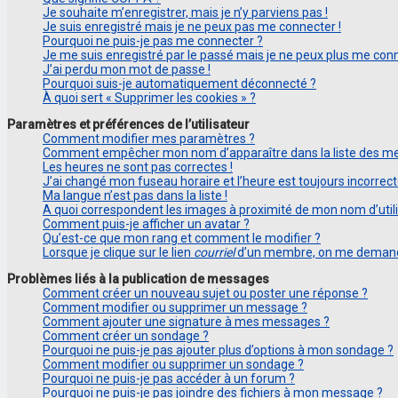
Je souhaite m’enregistrer, mais je n’y parviens pas !
Je suis enregistré mais je ne peux pas me connecter !
Pourquoi ne puis-je pas me connecter ?
Je me suis enregistré par le passé mais je ne peux plus me conn
J’ai perdu mon mot de passe !
Pourquoi suis-je automatiquement déconnecté ?
À quoi sert « Supprimer les cookies » ?
Paramètres et préférences de l’utilisateur
Comment modifier mes paramètres ?
Comment empêcher mon nom d’apparaître dans la liste des m
Les heures ne sont pas correctes !
J’ai changé mon fuseau horaire et l’heure est toujours incorrect
Ma langue n’est pas dans la liste !
A quoi correspondent les images à proximité de mon nom d’utili
Comment puis-je afficher un avatar ?
Qu’est-ce que mon rang et comment le modifier ?
Lorsque je clique sur le lien
courriel
d’un membre, on me demand
Problèmes liés à la publication de messages
Comment créer un nouveau sujet ou poster une réponse ?
Comment modifier ou supprimer un message ?
Comment ajouter une signature à mes messages ?
Comment créer un sondage ?
Pourquoi ne puis-je pas ajouter plus d’options à mon sondage ?
Comment modifier ou supprimer un sondage ?
Pourquoi ne puis-je pas accéder à un forum ?
Pourquoi ne puis-je pas joindre des fichiers à mon message ?