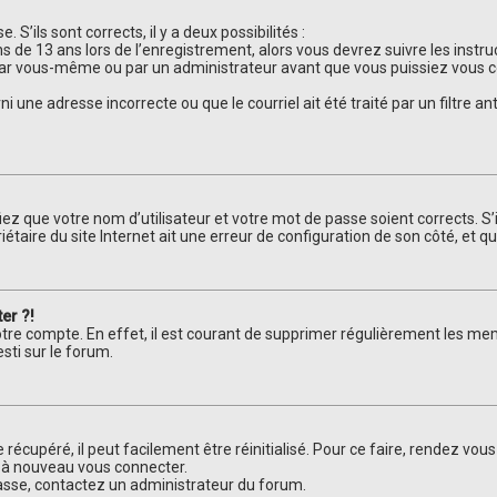
 S’ils sont corrects, il y a deux possibilités :
ns de 13 ans lors de l’enregistrement, alors vous devrez suivre les inst
par vous-même ou par un administrateur avant que vous puissiez vous con
ni une adresse incorrecte ou que le courriel ait été traité par un filtre a
iez que votre nom d’utilisateur et votre mot de passe soient corrects. S’
taire du site Internet ait une erreur de configuration de son côté, et qu’i
er ?!
otre compte. En effet, il est courant de supprimer régulièrement les mem
sti sur le forum.
récupéré, il peut facilement être réinitialisé. Pour ce faire, rendez vou
r à nouveau vous connecter.
 passe, contactez un administrateur du forum.