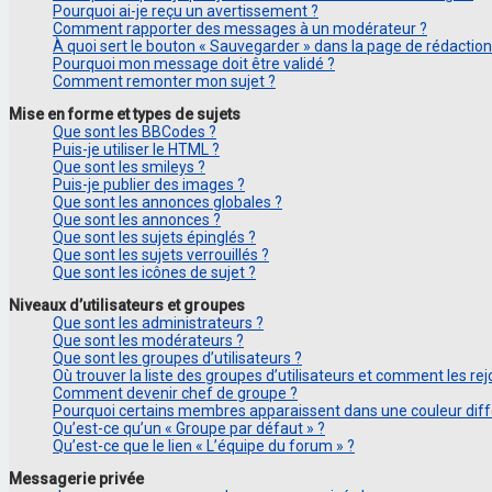
Pourquoi ai-je reçu un avertissement ?
Comment rapporter des messages à un modérateur ?
À quoi sert le bouton « Sauvegarder » dans la page de rédacti
Pourquoi mon message doit être validé ?
Comment remonter mon sujet ?
Mise en forme et types de sujets
Que sont les BBCodes ?
Puis-je utiliser le HTML ?
Que sont les smileys ?
Puis-je publier des images ?
Que sont les annonces globales ?
Que sont les annonces ?
Que sont les sujets épinglés ?
Que sont les sujets verrouillés ?
Que sont les icônes de sujet ?
Niveaux d’utilisateurs et groupes
Que sont les administrateurs ?
Que sont les modérateurs ?
Que sont les groupes d’utilisateurs ?
Où trouver la liste des groupes d’utilisateurs et comment les rej
Comment devenir chef de groupe ?
Pourquoi certains membres apparaissent dans une couleur diff
Qu’est-ce qu’un « Groupe par défaut » ?
Qu’est-ce que le lien « L’équipe du forum » ?
Messagerie privée