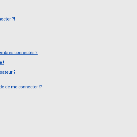
ecter ?!
embres connectés ?
e !
sateur ?
e de me connecter !?