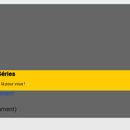
Séries
là pour vous !
uemment)
mment)