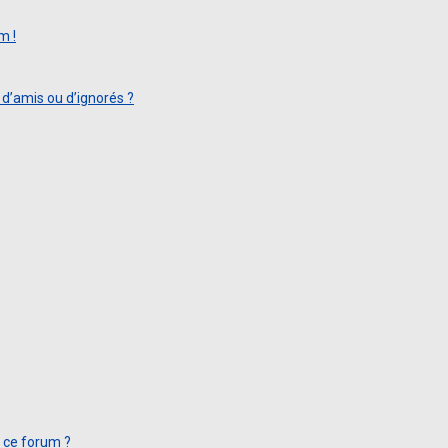
m !
 d’amis ou d’ignorés ?
t ce forum ?