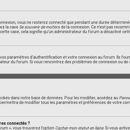
connexion, vous ne resterez connecté que pendant une durée déterminée
hez la case
Se souvenir de moi
lors de la connexion. Ce n’est pas recomm
s cette case, cela signifie qu’un administrateur du forum a désactivé cett
s paramètres d’authentification et votre connexion au forum. Ils fourni
trateur du forum. Si vous rencontrez des problèmes de connexion ou de 
ockés dans notre base de données. Pour les modifier, accédez au
Pannea
 permettra de modifier tous les paramètres et préférences de votre co
res connectés ?
orum », vous trouverez l’option
Cacher mon statut en ligne
. Si vous activ