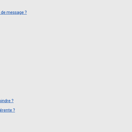
on de message ?
oindre ?
érente ?