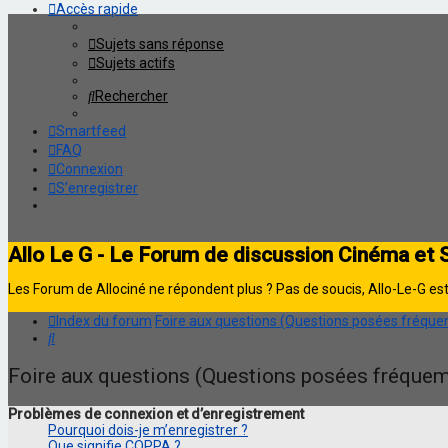
Accès rapide
Sujets sans réponse
Sujets actifs
Rechercher
Smartfeed
FAQ
Connexion
S’enregistrer
Allo Le G - Le Forum de discussion Cinéma et 
Les Forum de Allociné ne répondent plus ? Pas de soucis, Allo-Le-G est 
Index du forum
Foire aux questions (Questions posées fréq
Rechercher
Foire aux questions (Questions posées fréque
Problèmes de connexion et d’enregistrement
Pourquoi dois-je m’enregistrer ?
Que signifie COPPA ?