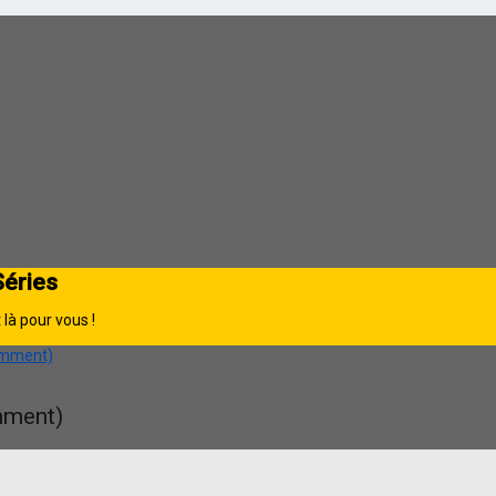
Séries
là pour vous !
uemment)
mment)