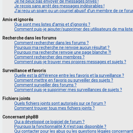
Je ne peux pas envoyer de messages privés !
Je reçois sans arrêt des messages indésirables !
J’ai reçu un spam ou un courriel abusif d’un membre de ce foru
Amis et ignorés
Que sont mes listes d’amis et d’ignorés ?
Comment puis-je ajouter/supprimer des utilisateurs de ma liste
Recherche dans les forums
Comment rechercher dans les forums ?
Pourquoi ma recherche ne renvoie aucun résultat ?
Pourquoi ma recherche renvoie une page blanche ?!
Comment rechercher des membres ?
Comment puis-je trouver mes propres messages et sujets ?
Surveillance et favoris
Quelle est la différence entre les favoris et la surveillance ?
Comment mettre en favoris ou surveiller des sujets ?
Comment surveiller des forums ?
Comment puis-je supprimer mes surveillances de sujets ?
Fichiers joints
Quels fichiers joints sont autorisés sur ce forum ?
Comment trouver tous mes fichiers joints ?
Concernant phpBB
Qui a développé ce logiciel de forum ?
Pourquoi la fonctionnalité X n’est pas disponible ?
Qui contacter pour les abus ou les questions légales concernan