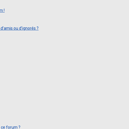
m !
 d’amis ou d’ignorés ?
t ce forum ?