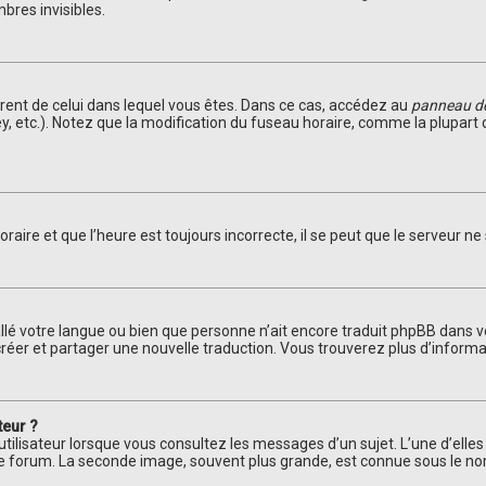
res invisibles.
fférent de celui dans lequel vous êtes. Dans ce cas, accédez au
panneau de 
ey, etc.). Notez que la modification du fuseau horaire, comme la plupar
aire et que l’heure est toujours incorrecte, il se peut que le serveur ne
nstallé votre langue ou bien que personne n’ait encore traduit phpBB da
 à créer et partager une nouvelle traduction. Vous trouverez plus d’informa
teur ?
utilisateur lorsque vous consultez les messages d’un sujet. L’une d’elle
le forum. La seconde image, souvent plus grande, est connue sous le 