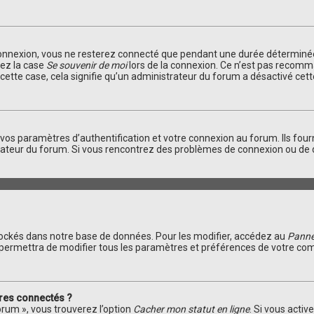
connexion, vous ne resterez connecté que pendant une durée déterminée
hez la case
Se souvenir de moi
lors de la connexion. Ce n’est pas recomm
s cette case, cela signifie qu’un administrateur du forum a désactivé cett
s paramètres d’authentification et votre connexion au forum. Ils fourni
trateur du forum. Si vous rencontrez des problèmes de connexion ou de 
ockés dans notre base de données. Pour les modifier, accédez au
Pannea
 permettra de modifier tous les paramètres et préférences de votre co
res connectés ?
orum », vous trouverez l’option
Cacher mon statut en ligne
. Si vous activ