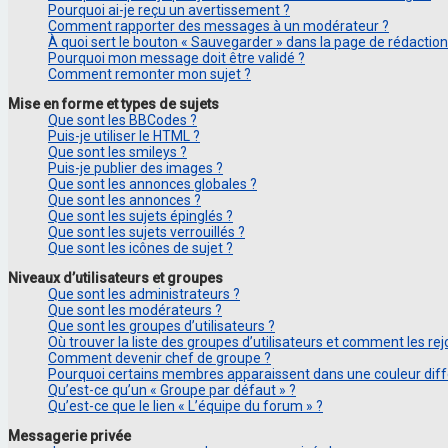
Pourquoi ai-je reçu un avertissement ?
Comment rapporter des messages à un modérateur ?
À quoi sert le bouton « Sauvegarder » dans la page de rédacti
Pourquoi mon message doit être validé ?
Comment remonter mon sujet ?
Mise en forme et types de sujets
Que sont les BBCodes ?
Puis-je utiliser le HTML ?
Que sont les smileys ?
Puis-je publier des images ?
Que sont les annonces globales ?
Que sont les annonces ?
Que sont les sujets épinglés ?
Que sont les sujets verrouillés ?
Que sont les icônes de sujet ?
Niveaux d’utilisateurs et groupes
Que sont les administrateurs ?
Que sont les modérateurs ?
Que sont les groupes d’utilisateurs ?
Où trouver la liste des groupes d’utilisateurs et comment les rej
Comment devenir chef de groupe ?
Pourquoi certains membres apparaissent dans une couleur diff
Qu’est-ce qu’un « Groupe par défaut » ?
Qu’est-ce que le lien « L’équipe du forum » ?
Messagerie privée