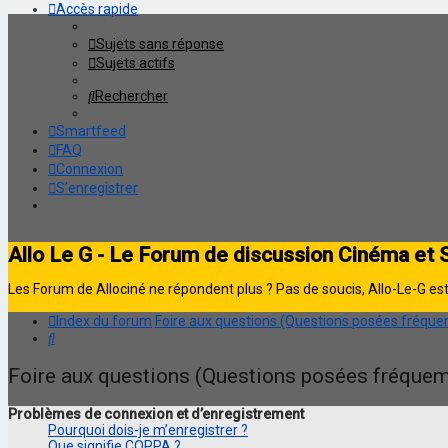
Accès rapide
Sujets sans réponse
Sujets actifs
Rechercher
Smartfeed
FAQ
Connexion
S’enregistrer
Allo Le G - Le Forum de discussion Cinéma et 
Les Forum de Allociné ne répondent plus ? Pas de soucis, Allo-Le-G est 
Index du forum
Foire aux questions (Questions posées fréq
Rechercher
Foire aux questions (Questions posées fréque
Problèmes de connexion et d’enregistrement
Pourquoi dois-je m’enregistrer ?
Que signifie COPPA ?