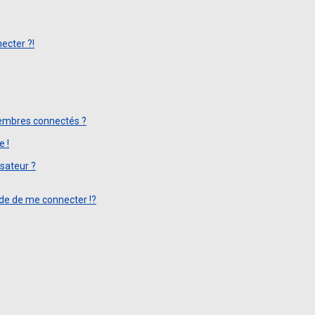
ecter ?!
embres connectés ?
e !
sateur ?
e de me connecter !?