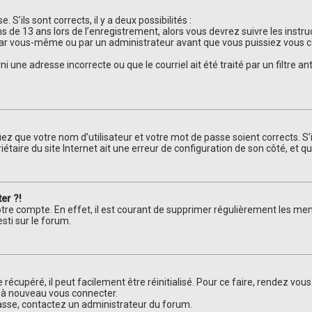
 S’ils sont corrects, il y a deux possibilités :
ns de 13 ans lors de l’enregistrement, alors vous devrez suivre les inst
par vous-même ou par un administrateur avant que vous puissiez vous con
ni une adresse incorrecte ou que le courriel ait été traité par un filtre a
iez que votre nom d’utilisateur et votre mot de passe soient corrects. S’
taire du site Internet ait une erreur de configuration de son côté, et qu’i
er ?!
otre compte. En effet, il est courant de supprimer régulièrement les mem
sti sur le forum.
récupéré, il peut facilement être réinitialisé. Pour ce faire, rendez vou
r à nouveau vous connecter.
 passe, contactez un administrateur du forum.