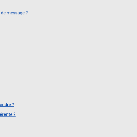
on de message ?
oindre ?
érente ?